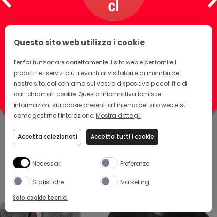
OGGI
Questo sito web utilizza i cookie
Nel 1932 il Campari si era unito al seltz per creare
Camparisoda. Oggi Camparisoda si sposa con altri 4
Per far funzionare correttamente il sito web e per fornire i
ingredienti perfetti per stare insieme. Perché il piacere di
conoscersi, di stare insieme e di essere veri amici, possa
prodotti e i servizi più rilevanti ai visitatori e ai membri del
essere un lungo momento. Da vivere e condividere con
nostro sito, collochiamo sul vostro dispositivo piccoli file di
Camparisoda.
dati chiamati cookie. Questa informativa fornisce
informazioni sui cookie presenti all’interno del sito web e su
come gestirne l’interazione.
Mostra dettagli
Accetta selezionati
Accetta tutti i cookie
Necessari
Preferenze
Statistiche
Marketing
Solo cookie tecnici