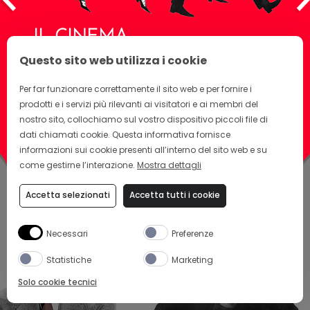
IL CINEMA
Gli anni ’80 sono quelli dell’Italia che vince i Mondiali, della
Questo sito web utilizza i cookie
musica e delle grandi collaborazioni cinematografiche di
Camparisoda. È infatti il 1984 l’anno in cui il regista
Per far funzionare correttamente il sito web e per fornire i
Francesco Scepi firma i primi spot pubblicitari per
l’aperitivo sempre al passo con i tempi o il 1990 quando la
prodotti e i servizi più rilevanti ai visitatori e ai membri del
campagna “Camparisoda sì” vede la giovanissima Eva
nostro sito, collochiamo sul vostro dispositivo piccoli file di
Herzigova come testimonial. Ancora una volta
dati chiamati cookie. Questa informativa fornisce
Camparisoda si conferma l’aperitivo di moda.
informazioni sui cookie presenti all’interno del sito web e su
come gestirne l’interazione.
Mostra dettagli
Accetta selezionati
Accetta tutti i cookie
Necessari
Preferenze
Statistiche
Marketing
Solo cookie tecnici