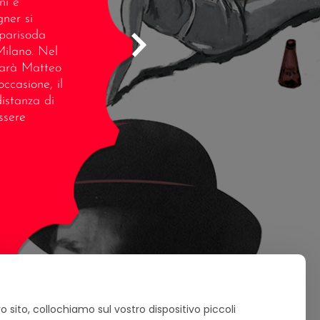
ni e
gner si
parisoda
Milano. Nel
Sarà Matteo
ccasione, il
distanza di
ssere
ro sito, collochiamo sul vostro dispositivo piccoli