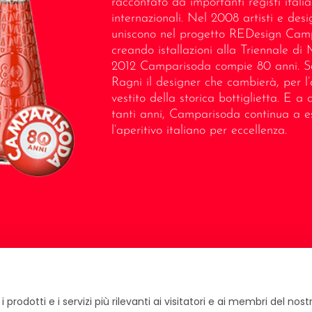
raccontato da importanti registi italia
internazionali. Nel 2008 artisti e desi
uniscono nel progetto REDesign Cam
creando istallazioni alla Triennale di 
2012 Camparisoda compie 80 anni. 
Ragni il designer che cambierà, per l’o
vestito della storica bottiglietta. E a 
tanti anni, Camparisoda continua a e
l’aperitivo italiano per eccellenza.
prodotti e i servizi più rilevanti ai visitatori e ai membri del nost